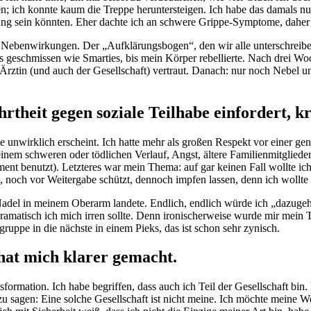
; ich konnte kaum die Treppe heruntersteigen. Ich habe das damals nu
ng sein könnten. Eher dachte ich an schwere Grippe-Symptome, daher h
 Nebenwirkungen. Der „Aufklärungsbogen“, den wir alle unterschreiben 
s geschmissen wie Smarties, bis mein Körper rebellierte. Nach drei 
r Ärztin (und auch der Gesellschaft) vertraut. Danach: nur noch Nebe
hrtheit gegen soziale Teilhabe einfordert, 
heute unwirklich erscheint. Ich hatte mehr als großen Respekt vor einer
inem schweren oder tödlichen Verlauf, Angst, ältere Familienmitgliede
ment benutzt). Letzteres war mein Thema: auf gar keinen Fall wollte i
noch vor Weitergabe schützt, dennoch impfen lassen, denn ich wollte 
e Nadel in meinem Oberarm landete. Endlich, endlich würde ich „dazug
 dramatisch ich mich irren sollte. Denn ironischerweise wurde mir mein
ruppe in die nächste in einem Pieks, das ist schon sehr zynisch.
hat mich klarer gemacht.
nsformation. Ich habe begriffen, dass auch ich Teil der Gesellschaft bin
 zu sagen: Eine solche Gesellschaft ist nicht meine. Ich möchte meine We