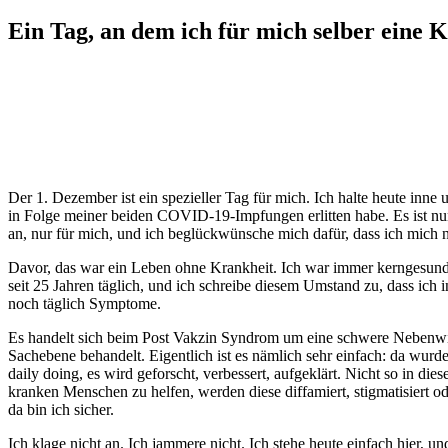
Ein Tag, an dem ich für mich selber eine 
Der 1. Dezember ist ein spezieller Tag für mich. Ich halte heute inn
in Folge meiner beiden COVID-19-Impfungen erlitten habe. Es ist nun 
an, nur für mich, und ich beglückwünsche mich dafür, dass ich mich 
Davor, das war ein Leben ohne Krankheit. Ich war immer kerngesund 
seit 25 Jahren täglich, und ich schreibe diesem Umstand zu, dass ich
noch täglich Symptome.
Es handelt sich beim Post Vakzin Syndrom um eine schwere Nebenwi
Sachebene behandelt. Eigentlich ist es nämlich sehr einfach: da wurd
daily doing, es wird geforscht, verbessert, aufgeklärt. Nicht so in di
kranken Menschen zu helfen, werden diese diffamiert, stigmatisiert 
da bin ich sicher.
Ich klage nicht an. Ich jammere nicht. Ich stehe heute einfach hier, 