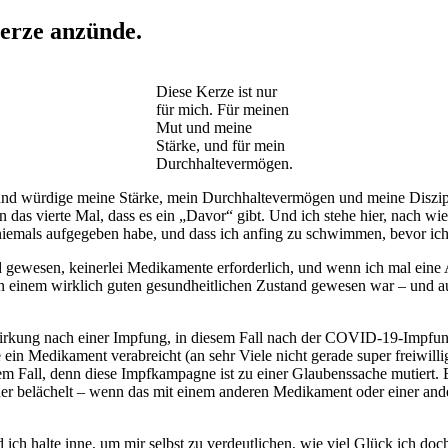
Kerze anzünde.
Diese Kerze ist nur
für mich. Für meinen
Mut und meine
Stärke, und für mein
Durchhaltevermögen.
e und würdige meine Stärke, mein Durchhaltevermögen und meine Diszipli
das vierte Mal, dass es ein „Davor“ gibt. Und ich stehe hier, nach wie 
niemals aufgegeben habe, und dass ich anfing zu schwimmen, bevor ich
gewesen, keinerlei Medikamente erforderlich, und wenn ich mal eine 
 in einem wirklich guten gesundheitlichen Zustand gewesen war – und a
rkung nach einer Impfung, in diesem Fall nach der COVID-19-Impfung.
e ein Medikament verabreicht (an sehr Viele nicht gerade super freiwil
esem Fall, denn diese Impfkampagne ist zu einer Glaubenssache mutiert. 
oder belächelt – wenn das mit einem anderen Medikament oder einer and
und ich halte inne, um mir selbst zu verdeutlichen, wie viel Glück ich 