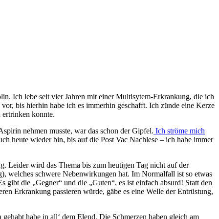
n. Ich lebe seit vier Jahren mit einer Multisytem-Erkrankung, die ich
vor, bis hierhin habe ich es immerhin geschafft. Ich zünde eine Kerze
 ertrinken konnte.
Aspirin nehmen musste, war das schon der Gipfel.
Ich ströme mich
uch heute wieder bin, bis auf die Post Vac Nachlese – ich habe immer
 Leider wird das Thema bis zum heutigen Tag nicht auf der
lig), welches schwere Nebenwirkungen hat. Im Normalfall ist so etwas
Es gibt die „Gegner“ und die „Guten“, es ist einfach absurd! Statt den
eren Erkrankung passieren würde, gäbe es eine Welle der Entrüstung,
doch gehabt habe in all‘ dem Elend. Die Schmerzen haben gleich am