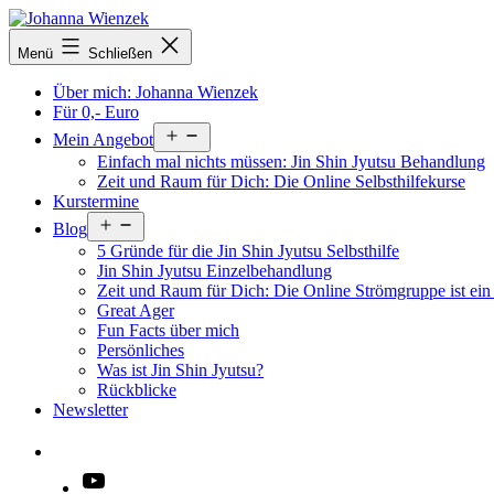
Zum
Inhalt
Menü
Schließen
springen
Über mich: Johanna Wienzek
Für 0,- Euro
Menü
Mein Angebot
öffnen
Einfach mal nichts müssen: Jin Shin Jyutsu Behandlung
Zeit und Raum für Dich: Die Online Selbsthilfekurse
Kurstermine
Menü
Blog
öffnen
5 Gründe für die Jin Shin Jyutsu Selbsthilfe
Jin Shin Jyutsu Einzelbehandlung
Zeit und Raum für Dich: Die Online Strömgruppe ist ei
Great Ager
Fun Facts über mich
Persönliches
Was ist Jin Shin Jyutsu?
Rückblicke
Newsletter
Suchen …
YouTube