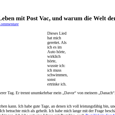
ben mit Post Vac, und warum die Welt denn
zu
Kommentare
Mein
„Davor“
Dieses Lied
und
hat mich
mein
gerettet. Als
„Danach“:
ich es im
Mein
Auto hörte,
Leben
wirklich
mit
hörte,
Post
wusste ich:
Vac,
ich muss
und
schwimmen,
warum
sonst
die
ertrinke ich.
Welt
sonderer Tag. Er trennt unumkehrbar mein „Davor“ von meinem „Danach
dennoch
ein
freundlicher
gehen kann. Ich habe gute Tage, an denen ich voll leistungsfähig bin,
Ort
 betrachte mich als geheilt. Ich habe mich lange mit der Frage beschäft
ist