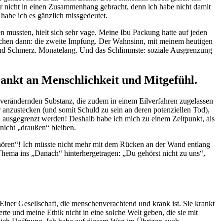
r nicht in einen Zusammenhang gebracht, denn ich habe nicht damit
abe ich es gänzlich missgedeutet.
mussten, hielt sich sehr vage. Meine Ibu Packung hatte auf jeden
Wochen dann: die zweite Impfung. Der Wahnsinn, mit meinem heutigen
l und Schmerz. Monatelang. Und das Schlimmste: soziale Ausgrenzung
krankt an Menschlichkeit und Mitgefühl.
 genverändernden Substanz, die zudem in einem Eilverfahren zugelassen
r anzustecken (und somit Schuld zu sein an deren potenziellen Tod),
ch ausgegrenzt werden! Deshalb habe ich mich zu einem Zeitpunkt, als
nicht „draußen“ bleiben.
ehören“! Ich müsste nicht mehr mit dem Rücken an der Wand entlang
 Thema ins „Danach“ hinterhergetragen: „Du gehörst nicht zu uns“,
. Einer Gesellschaft, die menschenverachtend und krank ist. Sie krankt
rte und meine Ethik nicht in eine solche Welt geben, die sie mit