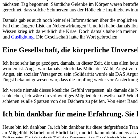
nächsten Tag begonnen. Sämtliche Gelenke im Körper waren betroffen
gerechnet, dass solche Schmerzen aus der Hölle eine Impfnebenwirku
Damals gab es auch noch keinerlei Informationen über die möglichen
Fall eine längere Liste an Nebenwirkungen! Und ich habe damals Ibu
Wissen krieg ich da wirklich die Krise. Doch damals habe ich meine
und
Gaslighting
. Die Gesellschaft hatte ihr Wort gebrochen.
Eine Gesellschaft, die körperliche Unverse
Ich hatte sehr lange gezögert, damals, in dieser Zeit, die uns allen 
worden ist. Angst war damals jedoch das Mittel der Wahl, Angst vor e
Angst, ein sozialer Versager zu sein (Solidarität wurde als DAS Argu
längst bekannt gewesen war, dass die Impfung weder vor Ansteckung, 
Ich werde niemals dieses köstliche Gefühl vergessen, als damals di
schleichen, ich wäre ein vollwertiges Mitglied der Gesellschaft! Wie
schienen es alle Spatzen von den Dächern zu pfeifen. Von einer Randg
Ich bin dankbar für meine Erfahrung. Sie 
Heute bin ich dankbar. Ja, ich bin dankbar für diese tiefgreifende Tra
an Mitgefühl, Klarheit und Ehrlichkeit, und ich kann nicht anders als