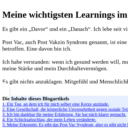
Meine wichtigsten Learnings i
Es gibt ein „Davor“ und ein „Danach“. Ich lebe seit vi
Post Vac, auch Post Vakzin Syndrom genannt, ist ei
betroffen. Eine davon bin ich.
Ich habe verstanden: wenn ich gesund werden will, mus
meine Stärke und mein Durchhaltevermögen.
Es gibt nichts anzuklagen. Mitgefühl und Menschlich
Die Inhalte dieses Blogartikels
1.
Ein Tag, an dem ich für mich selber eine Kerze anzünde.
2.
Eine Gesellschaft, die körperliche Unversehrtheit gegen soziale Te
3.
Ich bin dankbar für meine Erfahrung. Sie hat mich klarer gemacht.
4.
Ein Schicksalsschlag, der mein Leben veränderte.
5.
Meine Erkenntis: Es gibt das Post Vac Syndrom, aber es gibt nic