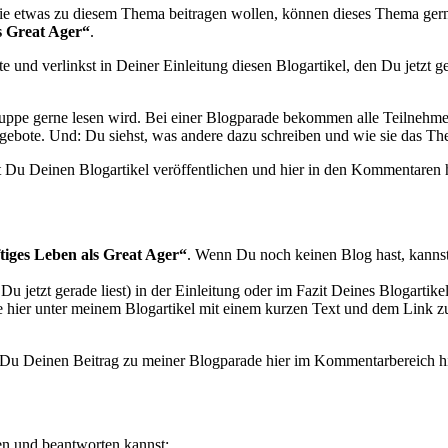
die etwas zu diesem Thema beitragen wollen, können dieses Thema gern
ls Great Ager“
.
und verlinkst in Deiner Einleitung diesen Blogartikel, den Du jetzt gera
gruppe gerne lesen wird. Bei einer Blogparade bekommen alle Teilnehm
ebote. Und: Du siehst, was andere dazu schreiben und wie sie das Th
t Du Deinen Blogartikel veröffentlichen und hier in den Kommentaren h
ftiges Leben als Great Ager“
. Wenn Du noch keinen Blog hast, kannst
u jetzt gerade liest) in der Einleitung oder im Fazit Deines Blogartikel
e hier unter meinem Blogartikel mit einem kurzen Text und dem Link z
 Du Deinen Beitrag zu meiner Blogparade hier im Kommentarbereich hi
fen und beantworten kannst: