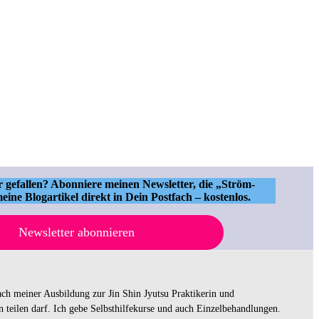
ir gefallen? Abonniere meinen Newsletter, die „Ström-
eine Blogartikel direkt in Dein Postfach – kostenlos.
Newsletter abonnieren
ch meiner Ausbildung zur Jin Shin Jyutsu Praktikerin und
en teilen darf. Ich gebe Selbsthilfekurse und auch Einzelbehandlungen.