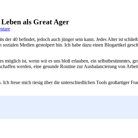
s Leben als Great Ager
zu
ntare
Blogparade:
its der 40 befindet, jedoch auch jünger sein kann. Jedes Alter ist schl
Strategien
 sozialen Medien gestolpert bin. Ich habe dazu einen Blogartikel gesc
für
ein
großartiges
les möglich ist, wenn wir es uns bloß erlauben, ein selbstbestimmtes, g
Leben
geschaffen werden, eine gesunde Routine zur Ausbalancierung von Arbei
als
Great
Ager
h freue mich riesig über die unterschiedlichen Tools großartiger Frauen