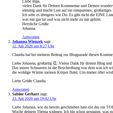
Liebe Inga,
vielen Dank für Deinen Kommentar und Deinen wundervolle
stimmig und macht Lust auf ein entspanntes, großartiges
Ich sehe es übrigens wie Du: Es gibt nicht die EINE Liste
was mir gut tut und was nicht mehr zu mir gehört.
Herzliche Grüße
Johanna
Antworten
Johanna Wienzek
sagt:
12. Juli 2026 um 8:27 Uhr
Claudia hat bei meinem Beitrag zur Blogparade diesen Kommentar
Liebe Johanna, großartig 👏. Vielen Dank für deinen Blog und
Das innere Schnurren ist die Beschreibung von dem was ich w
die wohlige Wärme meinen Körper flutet. Um immer öfter wird 
Liebe Grüße Claudia
Antworten
Sabine Gerharz
sagt:
23. Juli 2026 um 19:02 Uhr
Liebe Johanna, wie du bereits geschrieben hast eíst das ein TO
Woche deinem Thema widmen. Ich bin schon gespannt, was mir a