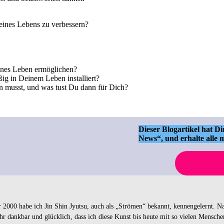
eines Lebens zu verbessern?
denes Leben ermöglichen?
g in Deinem Leben installiert?
n musst, und was tust Du dann für Dich?
Dieser Blogartikel hat D
News“, und erhalte alle m
 2000 habe ich Jin Shin Jyutsu, auch als „Strömen“ bekannt, kennengelernt. Na
sehr dankbar und glücklich, dass ich diese Kunst bis heute mit so vielen Mensch