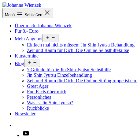
Zum
Inhalt
Menü
Schließen
springen
Über mich: Johanna Wienzek
Für 0,- Euro
Menü
Mein Angebot
öffnen
Einfach mal nichts müssen: Jin Shin Jyutsu Behandlung
Zeit und Raum für Dich: Die Online Selbsthilfekurse
Kurstermine
Menü
Blog
öffnen
5 Gründe für die Jin Shin Jyutsu Selbsthilfe
Jin Shin Jyutsu Einzelbehandlung
Zeit und Raum für Dich: Die Online Strömgruppe ist ei
Great Ager
Fun Facts über mich
Persönliches
Was ist Jin Shin Jyutsu?
Rückblicke
Newsletter
Suchen …
YouTube