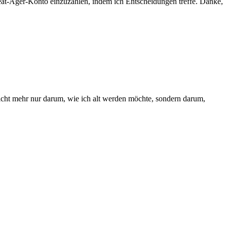
eat-Ager-Konto einzuzahlen, indem ich Entscheidungen treffe. Danke,
icht mehr nur darum, wie ich alt werden möchte, sondern darum,