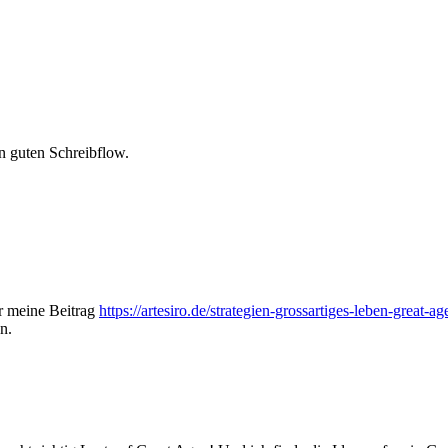
en guten Schreibflow.
er meine Beitrag
https://artesiro.de/strategien-grossartiges-leben-great-ag
n.