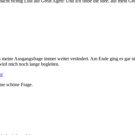
acht richtig Lust auf Great Agen! Und ich finde die Idee, auf mein Gr
ch meine Ausgangsfrage immer weiter verändert. Am Ende ging es gar n
wird mich noch lange begleiten.
n/
eine schöne Frage.