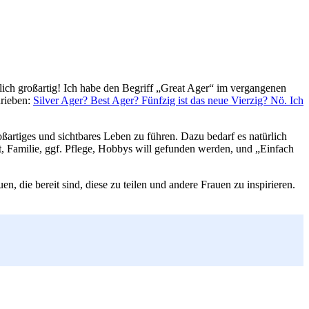
ießlich großartig! Ich habe den Begriff „Great Ager“ im vergangenen
hrieben:
Silver Ager? Best Ager? Fünfzig ist das neue Vierzig? Nö. Ich
roßartiges und sichtbares Leben zu führen. Dazu bedarf es natürlich
t, Familie, ggf. Pflege, Hobbys will gefunden werden, und „Einfach
, die bereit sind, diese zu teilen und andere Frauen zu inspirieren.